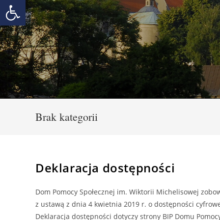
Otwórz pasek narzędzi
Skip
to
content
Brak kategorii
Deklaracja dostępności
Dom Pomocy Społecznej im. Wiktorii Michelisowej zobow
z ustawą z dnia 4 kwietnia 2019 r. o dostępności cyfrow
Deklaracja dostępności dotyczy strony BIP Domu Pomocy 