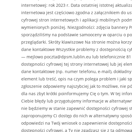
internetowej: rok 2023 r. Data ostatniej istotnej aktuali
internetowa jest częściowo zgodna z załącznikiem do ust
cyfrowej stron internetowych i aplikacji mobilnych po
wymienionych poniżej. Niezgodności: zdjęcia bannery Prz
sporządziliśmy na podstawie samooceny w oparciu o po
przeglądarki. Skróty klawiszowe Na stronie można korz
dane kontaktowe Wszystkie problemy z dostępnością cyfr
— mejlowo poczta@dpsm.lublin.eu lub telefonicznie 81
dostępności cyfrowej tej strony internetowej lub jej ele
dane kontaktowe (np. numer telefonu, e-mail), dokładny 
element lub treść, opis na czym polega problem i jaki s
zgłoszenie odpowiemy najszybciej jak to możliwe, nie póź
dla nas zbyt krótki poinformujemy Cię o tym. W tej in
Ciebie błędy lub przygotujemy informacje w alternatywn
nie będziemy w stanie zapewnić dostępności cyfrowej st
zaproponujemy Ci dostęp do nich w alternatywny sposób
odpowiedzi na Twój wniosek o zapewnienie dostępności
dostępności cyfrowej, a Ty nie zgadzasz się z tą odmową