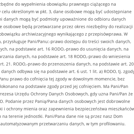
 niezbędne do wypełnienia obowiązku prawnego ciążącego na
 celu określonym w pkt. 3, dane osobowe mogą być udostępniane
mi danych mogą być podmioty upoważnione do odbioru danych
 osobowe będą przetwarzane przez okres niezbędny do realizacji
 obowiązku archiwizacyjnego wynikającego z przepisówprawa. W
 przysługuje Pani/Panu:-prawo dostępu do treści swoich danych,
ych, na podstawie art. 16 RODO,-prawo do usunięcia danych, na
arzania danych, na podstawie art. 18 RODO,-prawo do wniesienia
rt. 21. RODO,-prawo do przenoszenia danych, na podstawie art. 20
nych odbywa się na podstawie art. 6 ust. 1 lit. a) RODO, tj. zgod
Panu prawo do cofnięcia tej zgody w dowolnym momencie, bez
okonano na podstawie zgody przed jej cofnięciem. Ma Pani/Pan
. Prezesa Urzędu Ochrony Danych Osobowych, gdy uzna Pani/Pan że
DO. Podanie przez Panią/Pana danych osobowych jest dobrowolne
tki i ochrony mienia oraz zapewnienia bezpieczeństwa mieszkańcó
 na terenie jednostki. Pani/Pana dane nie są przez nasz Dom
zautomatyzowanym przetwarzaniu danych, w tym profilowaniu.