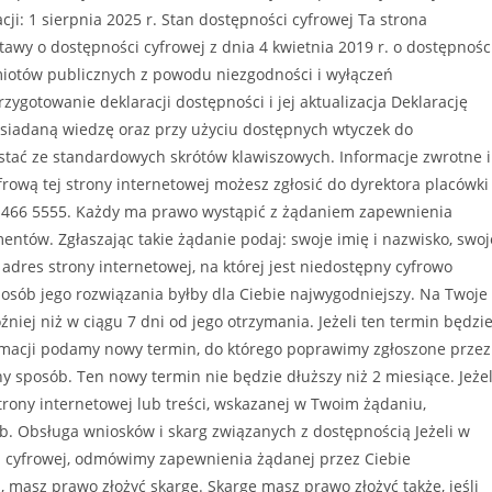
zacji: 1 sierpnia 2025 r. Stan dostępności cyfrowej Ta strona
awy o dostępności cyfrowej z dnia 4 kwietnia 2019 r. o dostępnośc
dmiotów publicznych z powodu niezgodności i wyłączeń
ygotowanie deklaracji dostępności i jej aktualizacja Deklarację
siadaną wiedzę oraz przy użyciu dostępnych wtyczek do
ystać ze standardowych skrótów klawiszowych. Informacje zwrotne i
ową tej strony internetowej możesz zgłosić do dyrektora placówki
 466 5555. Każdy ma prawo wystąpić z żądaniem zapewnienia
mentów. Zgłaszając takie żądanie podaj: swoje imię i nazwisko, swoj
adres strony internetowej, na której jest niedostępny cyfrowo
posób jego rozwiązania byłby dla Ciebie najwygodniejszy. Na Twoje
niej niż w ciągu 7 dni od jego otrzymania. Jeżeli ten termin będzi
formacji podamy nowy termin, do którego poprawimy zgłoszone przez
y sposób. Ten nowy termin nie będzie dłuższy niż 2 miesiące. Jeżel
rony internetowej lub treści, wskazanej w Twoim żądaniu,
. Obsługa wniosków i skarg związanych z dostępnością Jeżeli w
 cyfrowej, odmówimy zapewnienia żądanej przez Ciebie
, masz prawo złożyć skargę. Skargę masz prawo złożyć także, jeśli