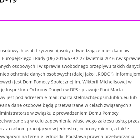
h osobowych osób fizycznych(osoby odwiedzające mieszkańców
uropejskiego i Rady (UE) 2016/679 z 27 kwietnia 2016 r.w sprawi
danych osobowych i w sprawie swobodnego przepływu takich danyc
nieo ochronie danych osobowych) (dalej jako: „RODO”), informuje
owych jest Dom Pomocy Społecznej im. Wiktorii Michelisowej w
unkcję Inspektora Ochrony Danych w DPS sprawuje Pani Marta
wy jest pod adresem e-mail: marta.stelmach@dpsm.lublin.eu lub
/Pana dane osobowe będą przetwarzane w celach związanych z
Administratorze w związku z prowadzeniem Domu Pomocy
rzetwarzane są w celu zapewnienia właściwego zakresu usług przez
raz osobom pracującym w jednostce, ochrony mienia, a także
wającym na terenie jednostki. Podstawa prawna przetwarzania