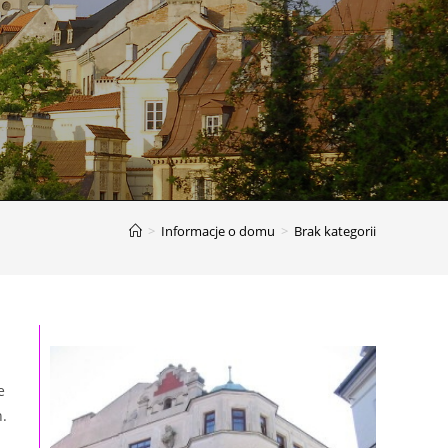
>
Informacje o domu
>
Brak kategorii
e
h.