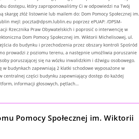
sobu dostępu, który zaproponowaliśmy Ci w odpowiedzi na Twój
ą skargę złóż listownie lub mailem do: Dom Pomocy Społecznej im
3 Lublin mejl: poczta@dpsm.lublin.eu poprzez ePUAP: /DPSM-
acji Rzecznika Praw Obywatelskich i poprosić o interwencję w
ektoniczna Dom Pomocy Społecznej im. Wiktorii Michelisowej, ul.
wejścia do budynku i przechodzenia przez obszary kontroli Spośród
edno prowadzi z poziomu terenu, a następnie umożliwia poruszanie
soby poruszającej się na wózku inwalidzkim i dźwigu osobowego.
ję w budynkach zapewniają 2 klatki schodowe wyposażone w
w centralnej części budynku zapewniający dostęp do każdej
atform, informacji głosowych, pętlach…
omu Pomocy Społecznej im. Wiktorii