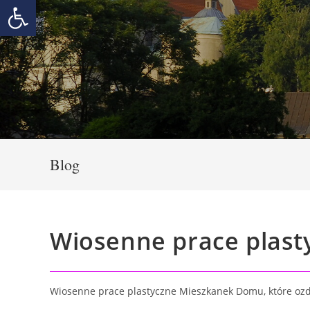
Otwórz pasek narzędzi
Skip
to
content
Blog
Wiosenne prace plast
Wiosenne prace plastyczne Mieszkanek Domu, które oz