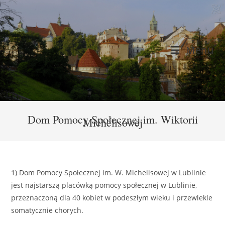
Skip
to
content
Menu
Dom Pomocy Społecznej im. Wiktorii
Michelisowej
1) Dom Pomocy Społecznej im. W. Michelisowej w Lublinie
jest najstarszą placówką pomocy społecznej w Lublinie,
przeznaczoną dla 40 kobiet w podeszłym wieku i przewlekle
somatycznie chorych.