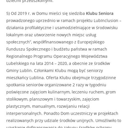
dziećmi przedszkolnymi.
5) Od 2019 r. w Domu mieści się siedziba
Klubu Seniora
prowadzonego uprzednio w ramach projektu LubInclusion
–
działania profilaktyczne i usamodzielniające w środowisku
lokalnym oraz utworzenie nowych miejsc usług
społecznych”, współfinansowanego z Europejskiego
Funduszu Społecznego i budżetu państwa w ramach
Regionalnego Programu Operacyjnego Województwa
Lubelskiego na lata 2014 – 2020, a obecnie ze środków
Gminy Lublin. Członkami Klubu mogą być seniorzy
mieszkańcy Lublina. Oferta Klubu obejmuje trzygodzinne
spotkania seniorów organizowane 2 razy w tygodniu
poświęcone zajęciom kulinarnym, leczeniu ruchem, grom
stolikowym, planszowym i towarzyskim, zajęciom
plastycznym, manualnym, rozwijaniu relacji
interpersonalnych. Ponadto Dom uczestniczy w projektach
realizowanych przy udziale środków unijnych. Umożliwiło to
uzyskanie dofinansowania do zakupu środków ochrony